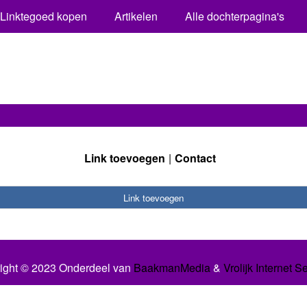
Linktegoed kopen
Artikelen
Alle dochterpagina's
Link toevoegen
Contact
Link toevoegen
ight © 2023 Onderdeel van
BaakmanMedia
&
Vrolijk Internet S